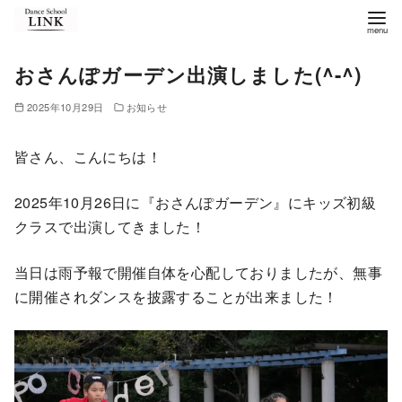
コ
ン
テ
おさんぽガーデン出演しました(^-^)
ン
ツ
2025年10月29日
お知らせ
へ
皆さん、こんにちは！
移
動
2025年10月26日に『おさんぽガーデン』にキッズ初級
クラスで出演してきました！
当日は雨予報で開催自体を心配しておりましたが、無事
に開催されダンスを披露することが出来ました！