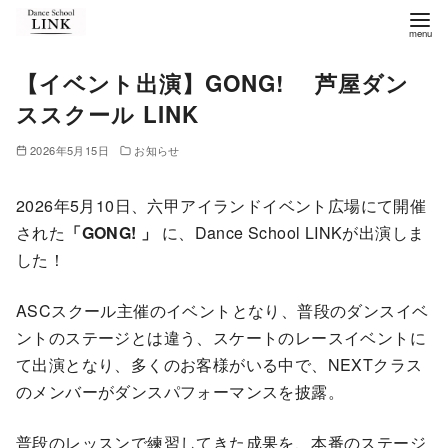
コ
ン
テ
【イベント出演】GONG! 芦屋ダン
ン
ススクール LINK
ツ
へ
2026年5月15日
お知らせ
移
動
2026年5月10日、六甲アイランドイベント広場にて開催
された
「GONG! 」
に、Dance School LINKが出演しま
した！
ASCスクール主催のイベントとなり、普段のダンスイベ
ントのステージとは違う、スケートのレースイベントに
て出演となり、多くのお客様がいる中で、NEXTクラス
のメンバーがダンスパフォーマンスを披露。
普段のレッスンで練習してきた成果を、本番のステージ